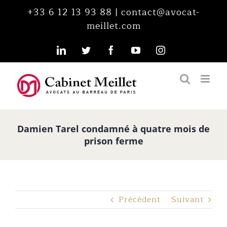
Passer
+33 6 12 13 93 88
|
contact@avocat-
au
meillet.com
contenu
LinkedIn
Twitter
Facebook
YouTube
Instagram
Damien Tarel condamné à quatre mois de
prison ferme
Précédent
Suivant