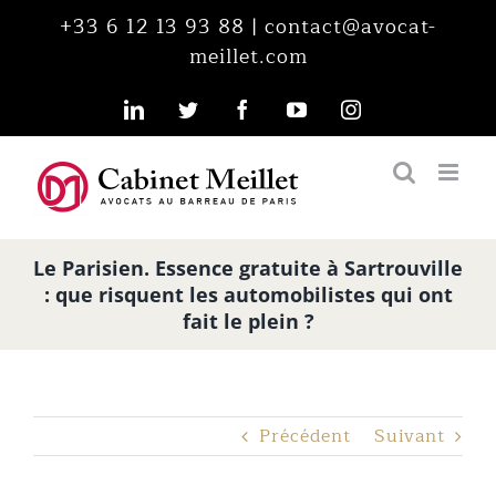
Passer
+33 6 12 13 93 88
|
contact@avocat-
au
meillet.com
contenu
LinkedIn
Twitter
Facebook
YouTube
Instagram
Le Parisien. Essence gratuite à Sartrouville
: que risquent les automobilistes qui ont
fait le plein ?
Précédent
Suivant