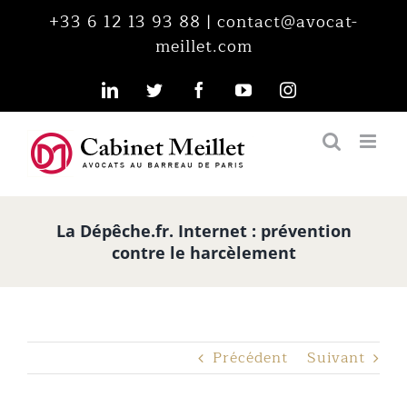
Passer
+33 6 12 13 93 88
|
contact@avocat-
au
meillet.com
contenu
LinkedIn
Twitter
Facebook
YouTube
Instagram
La Dépêche.fr. Internet : prévention
contre le harcèlement
Précédent
Suivant