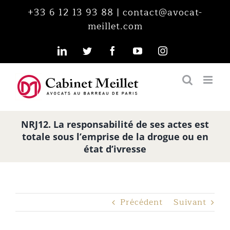
Passer
+33 6 12 13 93 88
|
contact@avocat-
au
meillet.com
contenu
LinkedIn
Twitter
Facebook
YouTube
Instagram
NRJ12. La responsabilité de ses actes est
totale sous l’emprise de la drogue ou en
état d’ivresse
Précédent
Suivant