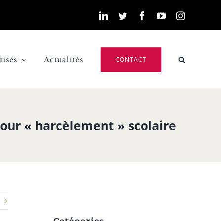
LinkedIn
Twitter
Facebook
YouTube
Instagra
tises
Actualités
CONTACT
pour « harcèlement » scolaire
Catégories