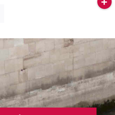
sApp
Email