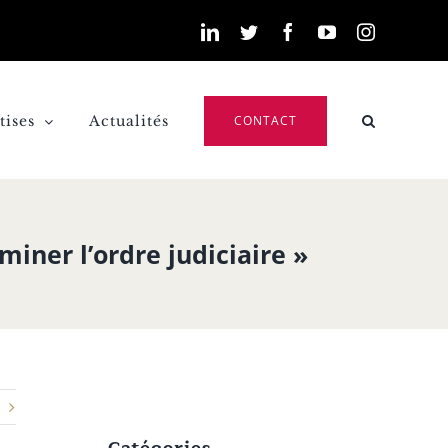
LinkedIn
Twitter
Facebook
YouTube
Instagra
tises
Actualités
CONTACT
miner l’ordre judiciaire »
Catégories