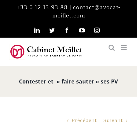
Passer
+33 6 12 13 93 88
|
contact@avocat-
au
meillet.com
contenu
LinkedIn
Twitter
Facebook
YouTube
Instagram
Contester et » faire sauter » ses PV
Précédent
Suivant