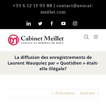
Passer
+33 6 12 13 93 88
|
contact@avocat-
au
meillet.com
contenu
LinkedIn
Twitter
Facebook
YouTube
Instagram
La diffusion des enregistrements de
Laurent Wauquiez par « Quotidien » était-
elle illégale?
Précédent
Suivant